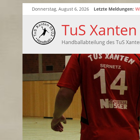
Donnerstag, August 6, 2026
Letzte Meldungen:
Wi
Zw
Sa
TuS Xanten
Sa
Handballabteilung des TuS Xante