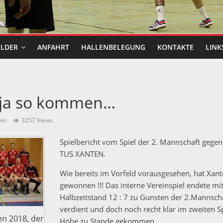
ILDER
ANFAHRT
HALLENBELEGUNG
KONTAKTE
LINK
 ja so kommen…
in
3257 Views
Spielbericht vom Spiel der 2. Mannschaft gege
TUS XANTEN.
Wie bereits im Vorfeld vorausgesehen, hat Xant
gewonnen !!! Das interne Vereinspiel endete mi
Halbzeitstand 12 : 7 zu Gunsten der 2.Mannschaf
verdient und doch noch recht klar im zweiten Sp
en 2018, der
Höhe zu Stande gekommen.