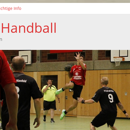
chtige Info
ei neue Kinderhandball-Trainerinnen beim TuS Xanten
isonabschluss der weiblichen C-Jugend
 Handball
Handballtag in Xanten
isonabschluss der F-Jugend
n