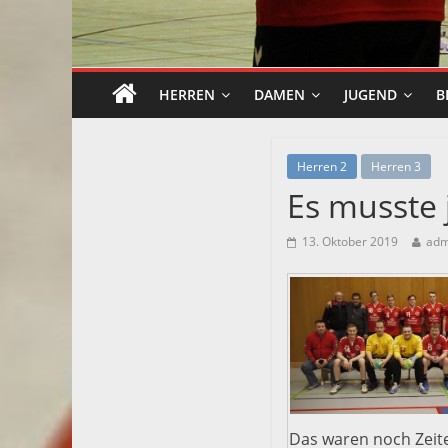
HERREN
DAMEN
JUGEND
B
Herren 2
Herren 3
Es musste
13. Oktober 2019
adm
Das waren noch Zeit