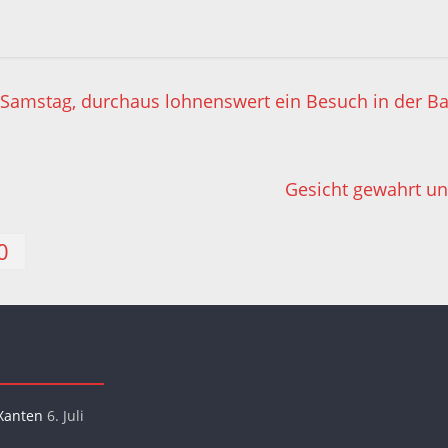
Samstag, durchaus lohnenswert ein Besuch in der B
Gesicht gewahrt un
0
Xanten
6. Juli