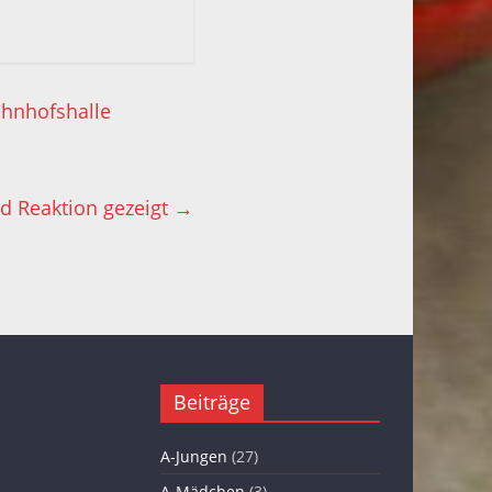
ahnhofshalle
d Reaktion gezeigt
→
Beiträge
A-Jungen
(27)
A-Mädchen
(3)