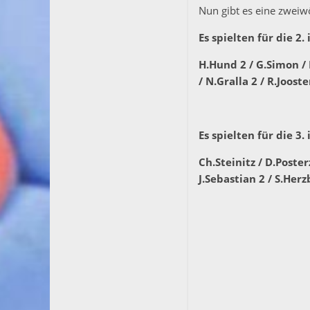
Nun gibt es eine zweiw
Es spielten für die 2
H.Hund 2 / G.Simon / 
/ N.Gralla 2 / R.Jooste
Es spielten für die 3.
Ch.Steinitz / D.Poste
J.Sebastian 2 / S.Herz