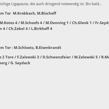
öchige Ligapause, die auch dringend notwendig ist. Bis bald…
. im Tor M.Krobbach, M.Bischoff
M.Kotes 4 / M.Schoofs 4 / M.Oenning 1 / Ch.Glenk 1 / Fr.Sey
n 4 / Ch.Zabel 4 / L.Birkhoff 4
 im Tor : M.Schlootz, B.Eisenbrandt
rz 2 Tore / F.Zalewski 3 / D.Schwenzfeier / M.Zalewski 5 / R.M
berg / G. Saydack