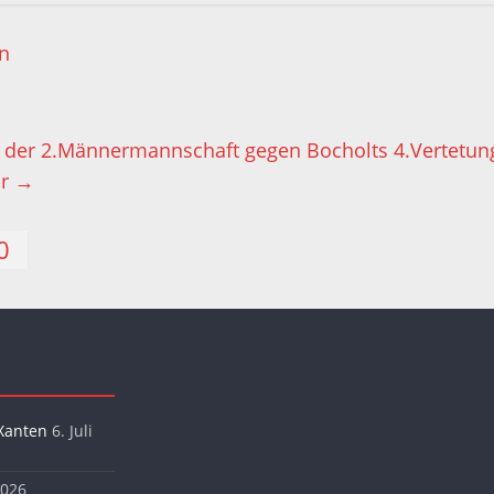
n
l der 2.Männermannschaft gegen Bocholts 4.Vertetu
hr
→
0
Xanten
6. Juli
2026