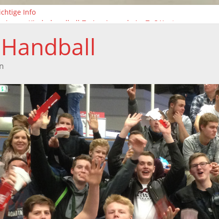
chtige Info
ei neue Kinderhandball-Trainerinnen beim TuS Xanten
isonabschluss der weiblichen C-Jugend
 Handball
Handballtag in Xanten
isonabschluss der F-Jugend
n