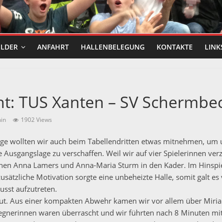
ILDER
ANFAHRT
HALLENBELEGUNG
KONTAKTE
LINK
ht: TUS Xanten – SV Schermbe
in
1902 Views
lge wollten wir auch beim Tabellendritten etwas mitnehmen, um
 Ausgangslage zu verschaffen. Weil wir auf vier Spielerinnen ver
chen Anna Lamers und Anna-Maria Sturm in den Kader. Im Hinspiel
usätzliche Motivation sorgte eine unbeheizte Halle, somit galt e
usst aufzutreten.
 gut. Aus einer kompakten Abwehr kamen wir vor allem über Mir
gnerinnen waren überrascht und wir führten nach 8 Minuten mit 