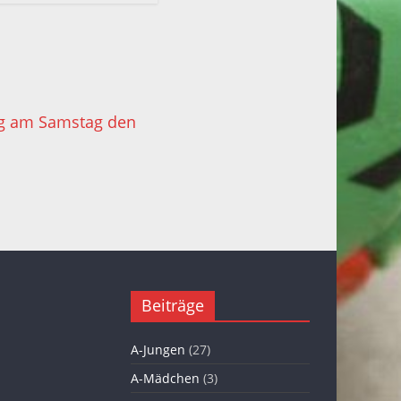
ng am Samstag den
Beiträge
A-Jungen
(27)
A-Mädchen
(3)