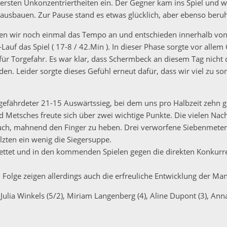
e ersten Unkonzentriertheiten ein. Der Gegner kam ins Spiel und 
 ausbauen. Zur Pause stand es etwas glücklich, aber ebenso beruh
n wir noch einmal das Tempo an und entschieden innerhalb von
auf das Spiel ( 17-8 / 42.Min ). In dieser Phase sorgte vor allem 
ür Torgefahr. Es war klar, dass Schermbeck an diesem Tag nicht 
den. Leider sorgte dieses Gefühl erneut dafür, dass wir viel zu so
gefährdeter 21-15 Auswärtssieg, bei dem uns pro Halbzeit zehn g
d Metsches freute sich über zwei wichtige Punkte. Die vielen Nach
auch, mahnend den Finger zu heben. Drei verworfene Siebenmeter
lzten ein wenig die Siegersuppe.
rettet und in den kommenden Spielen gegen die direkten Konkurr
Folge zeigen allerdings auch die erfreuliche Entwicklung der Man
, Julia Winkels (5/2), Miriam Langenberg (4), Aline Dupont (3), An