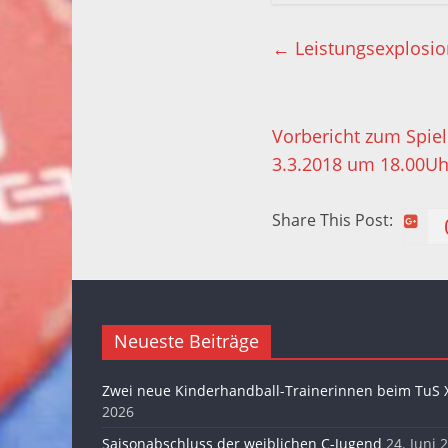
←
Leistungsexplosio
Vorbericht zum Spie
3.3.2018 um 18.00U
Share This Post:
Neueste Beiträge
Zwei neue Kinderhandball-Trainerinnen beim TuS 
2026
Saisonabschluss der weiblichen C-Jugend
24. Juni 