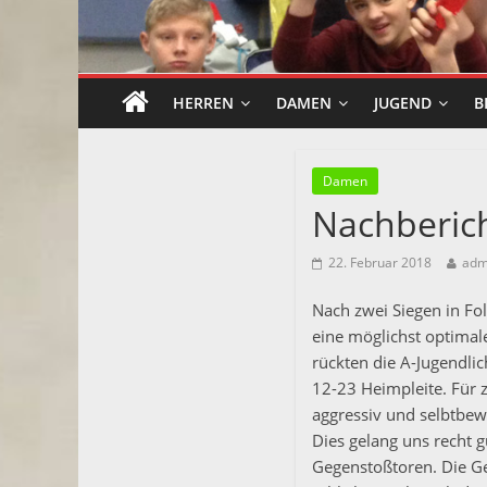
HERREN
DAMEN
JUGEND
B
Damen
Nachberic
22. Februar 2018
adm
Nach zwei Siegen in Fo
eine möglichst optimale
rückten die A-Jugendli
12-23 Heimpleite. Für z
aggressiv und selbtbew
Dies gelang uns recht
Gegenstoßtoren. Die Ge