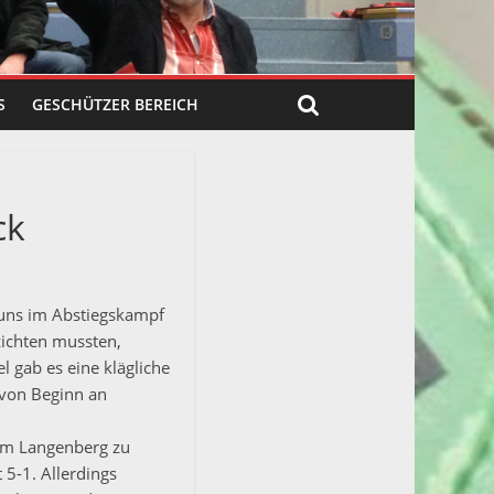
S
GESCHÜTZER BEREICH
ck
 uns im Abstiegskampf
zichten mussten,
 gab es eine klägliche
s von Beginn an
iam Langenberg zu
5-1. Allerdings