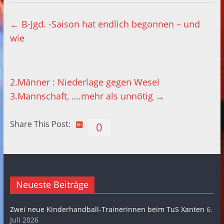
←
B-Jgd. -Saison hat endlich begonnen – und
wie
2.Männer : Niederlage gegen Wesel
3.Mannschaft, ….mehr als unnötig
→
Share This Post:
0
Neueste Beiträge
Zwei neue Kinderhandball-Trainerinnen beim TuS Xanten
6.
Juli 2026