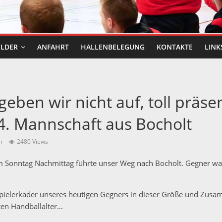
ILDER
ANFAHRT
HALLENBELEGUNG
KONTAKTE
LINK
geben wir nicht auf, toll präsen
4. Mannschaft aus Bocholt
n
2480 Views
m Sonntag Nachmittag führte unser Weg nach Bocholt. Gegner war
Spielerkader unseres heutigen Gegners in dieser Größe und Zus
ten Handballalter…