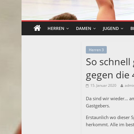
HERREN
DAMEN
JUGEND
B
Herren 3
So schnell 
gegen die 
15. Januar 2020
admi
Da sind wir wieder… a
Gastgebers.
Erstaunlich wo dieser 
herkommt. Alle im bes