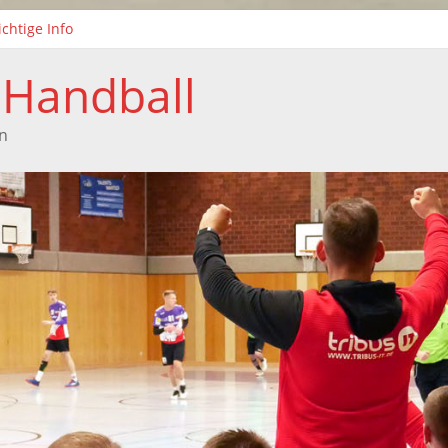
chtige Info
ei neue Kinderhandball-Trainerinnen beim TuS Xanten
isonabschluss der weiblichen C-Jugend
 Handball
Handballtag in Xanten
isonabschluss der F-Jugend
n