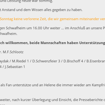
g und Leistung heute war stimmig.
it Anstand und dem Wissen alles gegeben zu haben.
Sonntag keine verlorene Zeit, die wir gemeinsam miteinander ve
gen Schwafheim um 16.00 Uhr weiter … im Anschluß an unsere Par
chwafheim.
lich willkommen, beide Mannschaften haben Unterstützung
r. M.F.Schlootz
aydak / M.Riedel 1 / D.Schwenzfeier 3 / D.Bischoff 4 / B.Eisenbra
4 / J.Sebastian 1
als Fan unterstütze und an Helene die immer wieder am Kampfric
weiter, nach kurzer Überlegung und Einsicht, die Presseberichte