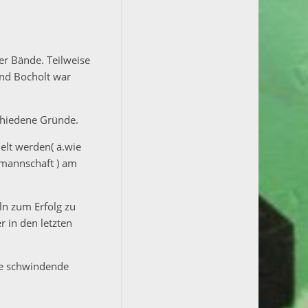
er Bände. Teilweise
Und Bocholt war
schiedene Gründe.
elt werden( ä.wie
lmannschaft ) am
ln zum Erfolg zu
r in den letzten
ie schwindende