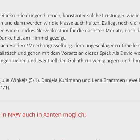
 Rückrunde dringend lernen, konstanter solche Leistungen wie in
 und dann werden wir die Klasse auch halten. Es liegt noch viel 
en wir ein dickes Nervenkostüm für die nächsten Monate, doch das
 Dunkelheit am Himmel gezeigt.
nach Haldern/Meerhoog/Isselburg, dem ungeschlagenen Tabellenf
alistisch und gehen mit dem Vorsatz an dieses Spiel: Als David wo
ungen ziehen und eventuell den Goliath ein wenig ärgern und ihm 
), Julia Winkels (5/1), Daniela Kuhlmann und Lena Brammen (jewei
1/1).
in NRW auch in Xanten möglich!