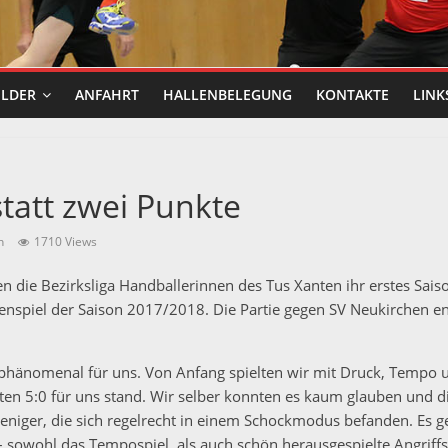
ILDER
ANFAHRT
HALLENBELEGUNG
KONTAKTE
LINK
statt zwei Punkte
n
1710 Views
n die Bezirksliga Handballerinnen des Tus Xanten ihr erstes Sais
denspiel der Saison 2017/2018. Die Partie gegen SV Neukirchen 
phänomenal für uns. Von Anfang spielten wir mit Druck, Tempo 
uten 5:0 für uns stand. Wir selber konnten es kaum glauben und 
niger, die sich regelrecht in einem Schockmodus befanden. Es gel
 – sowohl das Tempospiel, als auch schön herausgespielte Angriff