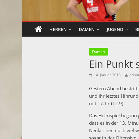
HERREN
DAMEN
JUGEND
B
Damen
Ein Punkt 
14. Januar 2018
admi
Gestern Abend bestritte
und ihr letztes Hinrun
mit 17:17 (12:9).
Das Heimspiel begann 
dass es in der 13. Min
Neukirchen noch viel we
sogar in der Offensive