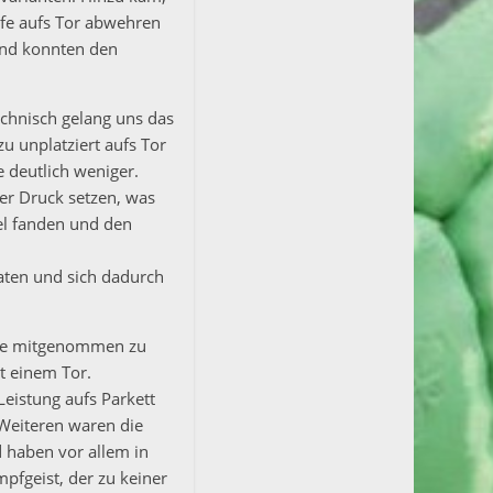
rfe aufs Tor abwehren
und konnten den
echnisch gelang uns das
u unplatziert aufs Tor
 deutlich weniger.
er Druck setzen, was
el fanden und den
raten und sich dadurch
rtie mitgenommen zu
t einem Tor.
Leistung aufs Parkett
 Weiteren waren die
 haben vor allem in
mpfgeist, der zu keiner