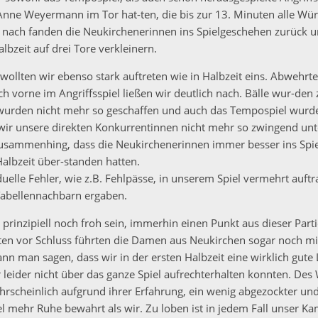
e Anne Weyermann im Tor hat-ten, die bis zur 13. Minuten alle Wü
 nach fanden die Neukirchenerinnen ins Spielgeschehen zurück 
lbzeit auf drei Tore verkleinern.
 wollten wir ebenso stark auftreten wie in Halbzeit eins. Abwehrt
 vorne im Angriffsspiel ließen wir deutlich nach. Bälle wur-den z
wurden nicht mehr so geschaffen und auch das Tempospiel wurde
 wir unsere direkten Konkurrentinnen nicht mehr so zwingend unt
zusammenhing, dass die Neukirchenerinnen immer besser ins Spi
Halbzeit über-standen hatten.
uelle Fehler, wie z.B. Fehlpässe, in unserem Spiel vermehrt auft
Tabellennachbarn ergaben.
prinzipiell noch froh sein, immerhin einen Punkt aus dieser Pa
en vor Schluss führten die Damen aus Neukirchen sogar noch mi
nn man sagen, dass wir in der ersten Halbzeit eine wirklich gute 
 leider nicht über das ganze Spiel aufrechterhalten konnten. Des
rscheinlich aufgrund ihrer Erfahrung, ein wenig abgezockter und
el mehr Ruhe bewahrt als wir. Zu loben ist in jedem Fall unser Ka