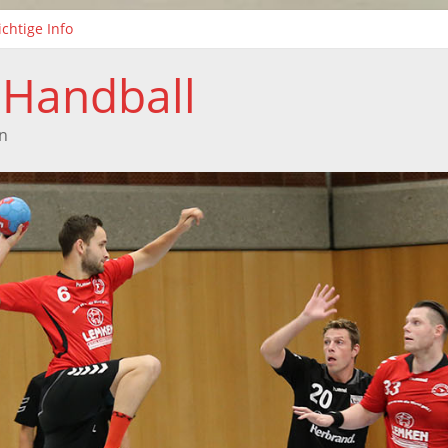
chtige Info
ei neue Kinderhandball-Trainerinnen beim TuS Xanten
isonabschluss der weiblichen C-Jugend
 Handball
Handballtag in Xanten
isonabschluss der F-Jugend
n