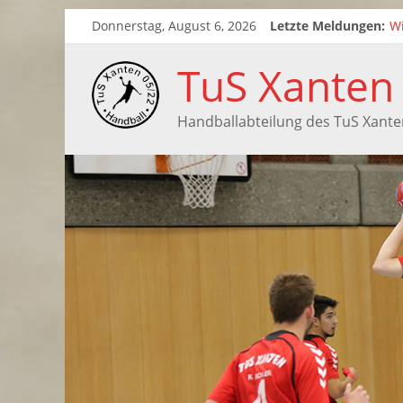
Donnerstag, August 6, 2026
Letzte Meldungen:
Wi
Zw
Sa
TuS Xanten
Sa
Handballabteilung des TuS Xante