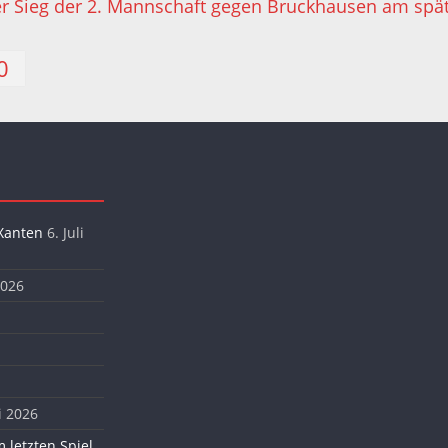
er Sieg der 2. Mannschaft gegen Bruckhausen am s
0
Xanten
6. Juli
2026
i 2026
 letzten Spiel