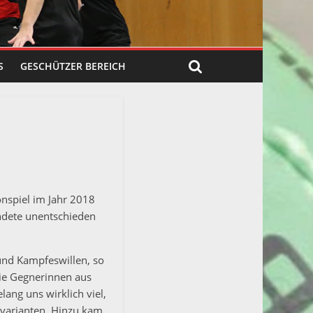
S
GESCHÜTZER BEREICH
onspiel im Jahr 2018
endete unentschieden
und Kampfeswillen, so
die Gegnerinnen aus
ang uns wirklich viel,
svarianten. Hinzu kam,