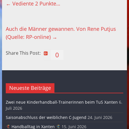
←
Vediente 2 Punkte…
Auch die Männer gewannen. Von Rene Putjus
(Quelle: RP-online)
→
Share This Post:
0
Neueste Beiträge
Zwei neue Kinderhandball-Trainerinnen beim TuS Xanten
6.
Juli 2026
Saisonabschluss der weiblichen C-Jugend
24. Juni 2026
Handballtag in Xanten
15. Juni 2026