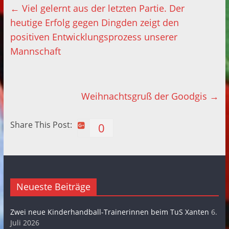
←
Viel gelernt aus der letzten Partie. Der
heutige Erfolg gegen Dingden zeigt den
positiven Entwicklungsprozess unserer
Mannschaft
Weihnachtsgruß der Goodgis
→
Share This Post:
0
Neueste Beiträge
Zwei neue Kinderhandball-Trainerinnen beim TuS Xanten
6.
Juli 2026