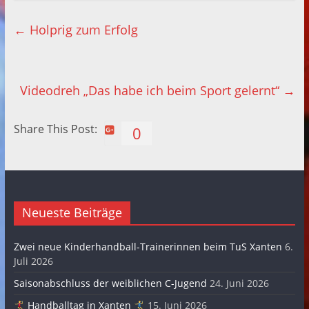
←
Holprig zum Erfolg
Videodreh „Das habe ich beim Sport gelernt“
→
Share This Post:
0
Neueste Beiträge
Zwei neue Kinderhandball-Trainerinnen beim TuS Xanten
6.
Juli 2026
Saisonabschluss der weiblichen C-Jugend
24. Juni 2026
Handballtag in Xanten
15. Juni 2026